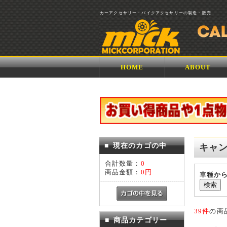
カーアクセサリー・バイクアクセサリーの製造・販売
HOME
ABOUT
■
現在のカゴの中
キャ
合計数量：
0
商品金額：
0円
車種か
39件
の商
■
商品カテゴリー