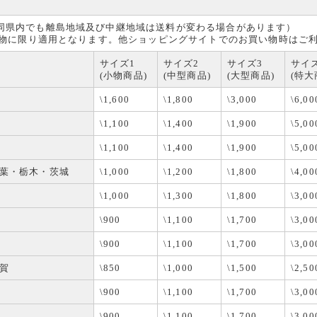
同県内でも離島地域及び中継地域は送料が変わる場合があります）
買い物に限り適用となります。他ショッピングサイトでのお買い物時はご
サイズ1
サイズ2
サイズ3
サイ
(小物商品)
(中型商品)
(大型商品)
(特大
\1,600
\1,800
\3,000
\6,00
\1,100
\1,400
\1,900
\5,00
\1,100
\1,400
\1,900
\5,00
葉・栃木・茨城
\1,000
\1,200
\1,800
\4,00
\1,000
\1,300
\1,800
\3,00
\900
\1,100
\1,700
\3,00
\900
\1,100
\1,700
\3,00
賀
\850
\1,000
\1,500
\2,50
\900
\1,100
\1,700
\3,00
\900
\1,100
\1,700
\3,00