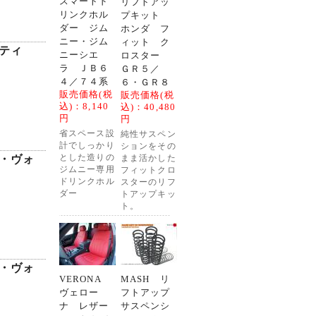
スマートド
リフトアッ
リンクホル
プキット
ダー ジム
ホンダ フ
ニー・ジム
ィット ク
ティ
ニーシエ
ロスター
ラ ＪＢ６
ＧＲ５／
４／７４系
６・ＧＲ８
販売価格(税
販売価格(税
込)：
8,140
込)：
40,480
円
円
省スペース設
純性サスペン
計でしっかり
ションをその
・ヴォ
とした造りの
まま活かした
ジムニー専用
フィットクロ
ドリンクホル
スターのリフ
ダー
トアップキッ
ト。
・ヴォ
VERONA
MASH リ
ヴェロー
フトアップ
ナ レザー
サスペンシ