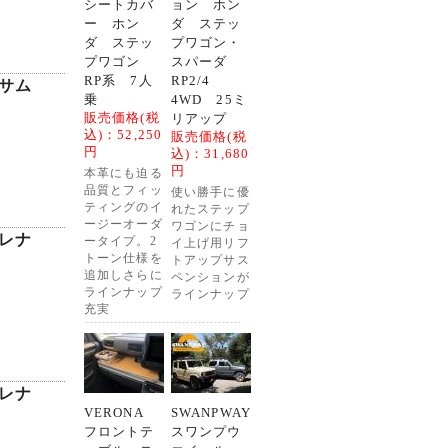
シートカバ
ョン ホン
ー ホン
ダ ステッ
ダ ステッ
プワゴン・
プワゴン
スパーダ
RP系 7人
RP2/4
プサム
乗
4WD 25ミ
販売価格(税
リアップ
込)：
52,250
販売価格(税
円
込)：
31,680
円
本革にも迫る
品質とフィッ
使い勝手に優
ティングのイ
れたステップ
ージーオーダ
ワゴンにチョ
セレナ
ータイプ。2
イ上げ用リフ
トーン仕様を
トアップサス
追加しさらに
ペンションが
ラインナップ
ラインナップ
充実
セレナ
VERONA
SWANPWAY
フロントテ
スワンプウ