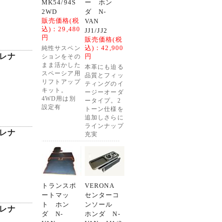
MK54/94S
ー ホン
2WD
ダ N-
販売価格(税
VAN
込)：
29,480
JJ1/JJ2
円
販売価格(税
込)：
42,900
純性サスペン
セレナ
円
ションをその
まま活かした
本革にも迫る
スペーシア用
品質とフィッ
リフトアップ
ティングのイ
キット。
ージーオーダ
4WD用は別
ータイプ。2
設定有
トーン仕様を
追加しさらに
ラインナップ
セレナ
充実
トランスポ
VERONA
ートマッ
センターコ
ト ホン
ンソール
セレナ
ダ N-
ホンダ N-