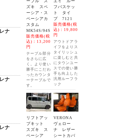
ーブル ス
エイ ルー
ズキ スペ
フバスケッ
ーシア・ス
ト タイ
ペーシアカ
プ 7121
販売価格(税
スタム
込)：
19,800
MK54S/94S
セレナ
円
販売価格(税
込)：
13,200
アウトドアラ
円
イフをよりス
タイリッシュ
テーブル部分
に楽しむと共
をさらに広
にタウンユー
く。より使い
スでの使い勝
勝手にこだわ
手も向上した
ったカウンタ
セレナ
汎用ルーフラ
ーテーブルで
ック
す。
リフトアッ
VERONA
プキット
ヴェロー
セレナ
スズキ ス
ナ レザー
ペーシア
シートカバ