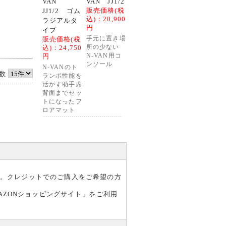
VAN
VAN JJ1/2
販売価格(税
JJ1/2 ゴム
込)：
20,900
ラジアルタ
円
イプ
販売価格(税
手元に置き場
込)：
24,750
所の少ない
円
N-VAN用コ
ンソール
N-VANのト
数
ランポ性能を
活かす助手席
背面までセッ
トになったフ
ロアマット
す。クレジットでのご購入をご希望の方
AZONショッピングサイト
」をご利用