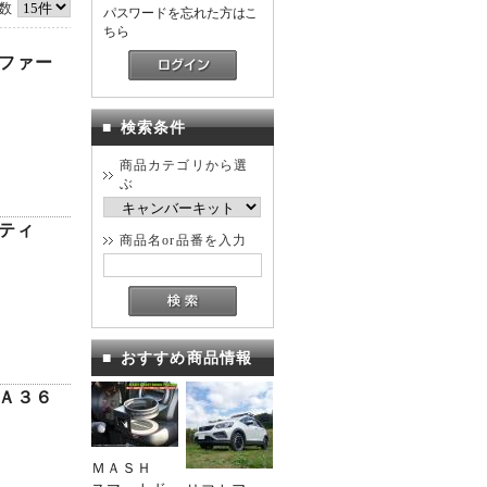
数
パスワードを忘れた方はこ
ちら
ファー
■
検索条件
商品カテゴリから選
ぶ
ティ
商品名or品番を入力
■
おすすめ商品情報
Ａ３６
ＭＡＳＨ