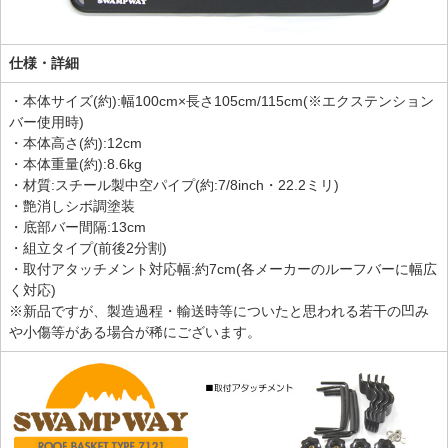
仕様・詳細
・本体サイズ(約):幅100cm×長さ105cm/115cm(※エクステンション
バー使用時)
・本体高さ(約):12cm
・本体重量(約):8.6kg
・材質:スチール製中空パイプ(約:7/8inch・22.2ミリ)
・艶消しシボ調塗装
・底部バー間隔:13cm
・組立タイプ(前後2分割)
・取付アタッチメント対応幅:約7cm(各メーカーのルーフバーに幅広
く対応)
※新品ですが、製造過程・輸送時等についたと思われる若干の凹み
や小傷等がある場合が稀にございます。