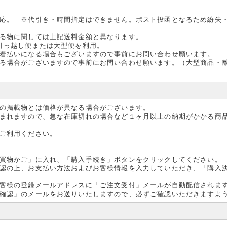
08月30日
応。 ※代引き・時間指定はできません。ポスト投函となるため紛失
NAシートカバー スズキ スペーシア MK94S用発売開始
ーシアMK94S用VERONAレザーシートカバーとVERONA PVCシートカバ
る物に関しては上記送料金額と異なります。
引っ越し便または大型便を利用。
着払いになる場合もございますので事前にお問い合わせ願います。
08月07日
る場合がございますので事前にお問い合わせ願います。（大型商品・
業日のお知らせ
年8月13日(火)～年8月15日(木)は休業日となります。休業日期間中のお問い合
しては8月16日より順次ご連絡いたします。
お掛け致しますがよろしくお願いいたします。
の掲載物とは価格が異なる場合がございます。
まれますので、急な在庫切れの場合など１ヶ月以上の納期がかかる商
03月15日
NA(ヴェローナ)フロントテーブル 新型スペーシア&カスタム追加
ご利用ください。
NAフロントテーブルに新型スペーシア&スペーシアカスタム用がラインナッ
は一味違うより使い勝手にこだわったカウンターテーブルです。
買物かご」に入れ、「購入手続き」ボタンをクリックしてください。
認の上、お支払い方法およびお客様情報を入力していただき、「購入
03月01日
ーツ関連商品のお届け予定に関して
客様の登録メールアドレスに「ご注文受付」メールが自動配信されま
に伴いストラットタワーバー他の補強パーツ関連商品の納期が4月下旬以降(
確認」のメールをお送りいたしますので、必ずご確認いただきますよ
け予定となっております。ご了承のほどお願い申し上げます。
12月26日