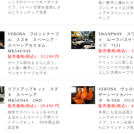
ィングのイージーオーダータ
使い勝手に優れたス
イプ。2トーン仕様を追加しさ
ゴンにチョイ上げ用
らにラインナップ充実
ップサスペンション
ナップ
VERONA フロントテーブ
SWANPWAY 
ル スズキ スペーシア・
イ ルーフバスケ
スペーシアカスタム
イプ 7121
販売価格(税込)：
1
MK54S/94S
販売価格(税込)：
13,200 円
アウトドアライフを
イリッシュに楽しむ
テーブル部分をさらに広く。
ウンユースでの使い
より使い勝手にこだわったカ
上した汎用ルーフラ
ウンターテーブルです。
リフトアップキット スズ
VERONA ヴェ
キ スペーシア
ザーシートカバー
MK54/94S 2WD
ダ N-VAN JJ1/J
販売価格(税込)：
29,480 円
販売価格(税込)：
4
純性サスペンションをそのま
本革にも迫る品質と
ま活かしたスペーシア用リフ
ィングのイージーオ
トアップキット。4WD用は別
イプ。2トーン仕様
設定有
らにラインナップ充