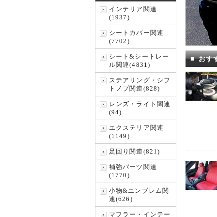
インテリア関連
(1937)
シートカバー関連
(7702)
シート&シートレー
■
おす
ル関連(4831)
ステアリング・シフ
トノブ関連(828)
レンズ・ライト関連
(94)
エクステリア関連
(1149)
足回り関連(821)
補強パーツ関連
(1770)
小物&エンブレム関
連(626)
マフラー・インテー