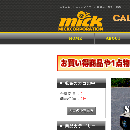
カーアクセサリー・バイクアクセサリーの製造・販売
HOME
ABOUT
■
現在のカゴの中
合計数量：
0
商品金額：
0円
■
商品カテゴリー