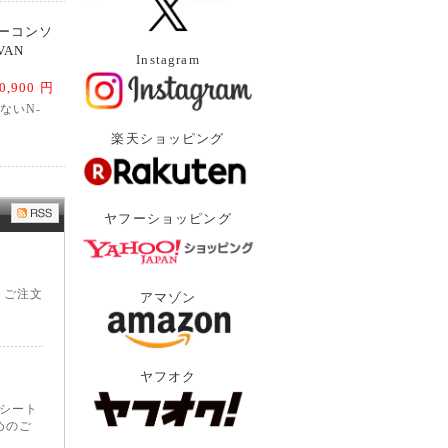
ターコンソ
VAN
Instagram
0,900 円
ないN-
楽天ショッピング
ヤフーショッピング
、ご注文
アマゾン
ヤフオク
、シート
めのご