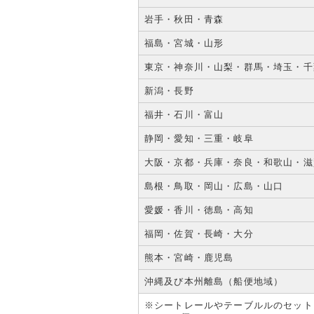
当店ショ
引き続き
岩手・秋田・青森
福島・宮城・山形
2024年
VER
東京・神奈川・山梨・群馬・埼玉・千
MK94S
運転席か
新潟・長野
ンクホル
福井・石川・富山
2024年
静岡・愛知・三重・岐阜
年末年
年内営業は
大阪・京都・兵庫・奈良・和歌山・滋
とさせて
年始は1
島根・鳥取・岡山・広島・山口
します。
愛媛・香川・徳島・高知
2024年
ホンダ 
福岡・佐賀・長崎・大分
バイクや
熊本・宮崎・鹿児島
りを16
沖縄及び本州離島（船便地域）
2024年
VERO
※シートレールやテーブルルのセット