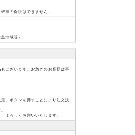
・破損の保証はできません。
ーが新
離島地域等）
わせ、ご
品もございます。お急ぎのお客様は事
プ。既存
決定」ボタンを押すことにより注文決
す。
注文順)
う、よろしくお願いいたします。