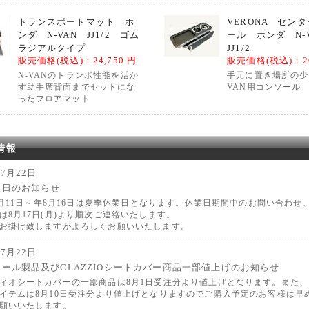
トランスポートマット ホ
VERONA セン
ンダ N-VAN JJ1/2 ゴム
ール ホンダ N-
ラジアルタイプ
JJ1/2
販売価格(税込)：
24,750 円
販売価格(税込)：
2
N-VANのトランポ性能を活か
手元に置き場所の少
す助手席背面までセットにな
VAN用コンソール
ったフロアマット
情報
07月22日
業日のお知らせ
年8月11日～年8月16日は夏季休業日となります。休業日期間中のお問い合わせ
は8月17日(月)より順次ご連絡いたします。
お掛け致しますがよろしくお願いいたします。
07月22日
ール製品及びCLAZZIOシートカバー商品一部値上げのお知らせ
ィオシートカバーの一部商品は8月1日受注分より値上げとなります。また
イテムは8月10日受注分より値上げとなりますのでご購入予定のお客様は早
願いいたします。