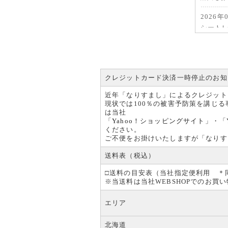
2026年
シート
シートレ
ます。
注文は可
ご不便を
クレジットカード決済一時停止のお知
2025年
近年「なりすまし」によるクレジット
年末年
現状では100％の被害予防策を講じ
2025年
は当社
休業日期
「
Yahoo！ショッピングサイト
」・「
ご不便を
ください。
ご不便をお掛けいたしますが「なりす
2025年
夏季休
送料表（税込）
2025
□送料の目安表（当社指定便利用 ＊
文に関し
※当送料は当社WEBSHOPでのお
ご不便を
2025年
エリア
WEB
大変長ら
北海道