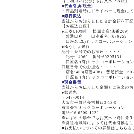
【ご利用いただけるお支払い方法】
年末年
■代金引換(現金)
年内営業は
・商品到着時にドライバーに現金にて
とさせて
■銀行振込
年始は1
当社からお知らせした合計金額を下記
します。
【お振込口座】
●三菱UFJ銀行 松原支店(店番209)
2023年
普通口座 口座番号:4676259
VERO
口座名:ユ)ミックコーポレーション
●ゆうちょ銀行
当社定番
記号・番号でのお振込・・・・
ウンS2
記号:14060 番号:60295131
口座名:(有)ミックコーポレーショ
2023年
口座番号でのお振込・・・・
MAS
店名:408(店番408) 普通預金 602
RP2/
口座名:(有)ミックコーポレーショ
■現金書留
使い勝手
当社からお伝えした金額とご注文のお
乗り心地
●郵送先
〒547-0014
2022年
大阪市平野区長吉川辺3-13-9
CLAZ
有限会社ミックコーポレーション
ヴィンテ
電話:06-6709-1222
始いたし
※いずれの場合でもお支払い時に発生
※発送地域等によっては代金引換をご
2022年
■お支払いについての詳細は
こちら
を