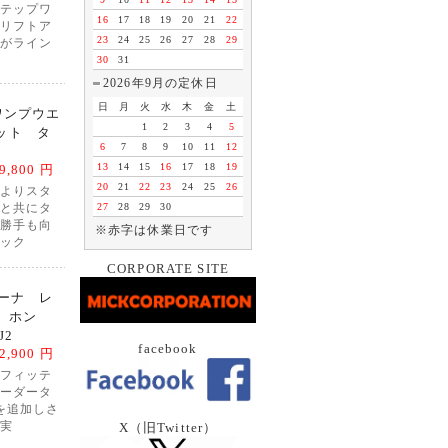
テップワ
16
17
18
19
20
21
22
リフトア
23
24
25
26
27
28
29
がライン
30
31
2026年9月の定休日
日
月
火
水
木
金
土
スワンプウエ
1
2
3
4
5
ット タ
6
7
8
9
10
11
12
13
14
15
16
17
18
19
9,800 円
20
21
22
23
24
25
26
よりスタ
27
28
29
30
と共にタ
勝手も向
※赤字は休業日です
ック
CORPORATE SITE
ローナ レ
 ホン
J2
facebook
2,900 円
フィッテ
ーダータ
を追加しさ
X（旧Twitter）
実