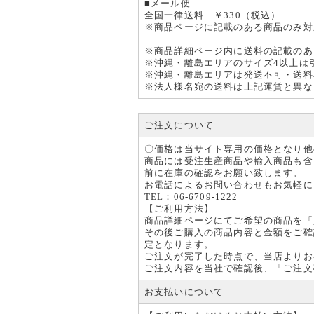
■メール便
全国一律送料 ￥330（税込）
2024年
※商品ページに記載のある商品のみ対
VERO
新型スペ
※商品詳細ページ内に送料の記載のあ
発売
※沖縄・離島エリアのサイズ4以上は
※沖縄・離島エリアは発送不可・送料
2024年
※法人様名宛の送料は上記運賃と異な
夏季休
2024
ご注文について
注文に関
ご不便を
〇価格は当サイト専用の価格となり他
商品には受注生産商品や輸入商品も含
2024年
前に在庫の確認をお願い致します。
VERO
お電話によるお問い合わせもお気軽に
TEL：06-6709-1222
VERO
【ご利用方法】
モデルと
商品詳細ページにてご希望の商品を「
その後ご購入の商品内容と金額をご確
2024年
定となります。
補強パ
ご注文が完了した時点で、当店よりお
工場移転
ご注文内容を当社で確認後、「ご注文
でのお届
お支払いについて
2023年