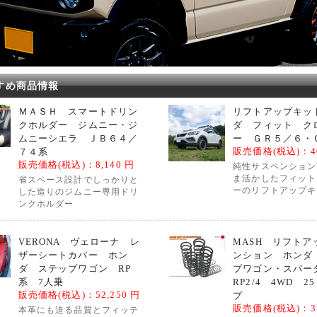
すめ商品情報
ＭＡＳＨ スマートドリン
リフトアップキッ
クホルダー ジムニー・ジ
ダ フィット ク
ムニーシエラ ＪＢ６４／
ー ＧＲ５／６・
販売価格(税込)：
4
７４系
販売価格(税込)：
8,140 円
純性サスペンション
ま活かしたフィット
省スペース設計でしっかりと
ーのリフトアップキ
した造りのジムニー専用ドリ
ンクホルダー
VERONA ヴェローナ レ
MASH リフトア
ザーシートカバー ホン
ンション ホンダ
ダ ステップワゴン RP
プワゴン・スパ
系 7人乗
RP2/4 4WD 2
販売価格(税込)：
52,250 円
プ
販売価格(税込)：
3
本革にも迫る品質とフィッテ