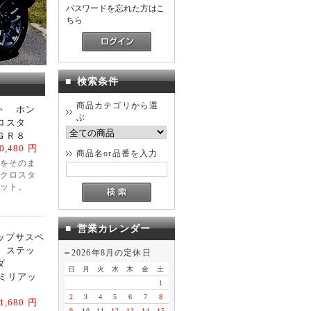
パスワードを忘れた方はこ
ちら
■
検索条件
商品カテゴリから選
ト ホン
ぶ
ロスタ
ＧＲ８
0,480 円
商品名or品番を入力
をそのま
クロスタ
ット。
■
営業カレンダー
ップサスペ
 ステッ
2026年8月の定休日
ーダ
日
月
火
水
木
金
土
5ミリアッ
1
2
3
4
5
6
7
8
1,680 円
9
10
11
12
13
14
15