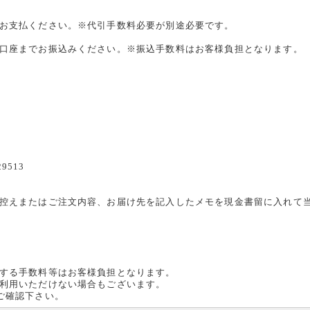
始営業日のお知らせ
12月28日迄となります。2023年12月29日(金)～2024年1月4日(木)は年
お支払ください。※代引手数料必要が別途必要です。
いただきます。
月5日よりの営業となりますので、ご不便をおかけいたしますがよろしくお
口座までお振込みください。※振込手数料はお客様負担となります。
10月10日
NAフロントテーブル 新車種追加
人気アイテム「VERONAフロントテーブル」にトヨタヴォクシー・ノア90
10系、ダイハツハイゼットトラックS500系前期が新たにラインナップしまし
ン
06月23日
H リフトアップサスペンション ホンダ ステップワゴン・スパーダ
9513
4 4WD 25ミリアップ 発売開始
ン
に優れたステップワゴンに25ミリアップのリフトアップサスペンションを
控えまたはご注文内容、お届け先を記入したメモを現金書留に入れて
もスポイルしないチョイ上げ仕様のサスペンションです。
12月14日
ZIO クラッツィオジーンズ シートカバー 発売開始
ージデニム仕様のアーバンポップなシートカバー「クラッツィオジーンズ」
ました。
する手数料等はお客様負担となります。
利用いただけない場合もございます。
11月16日
ご確認下さい。