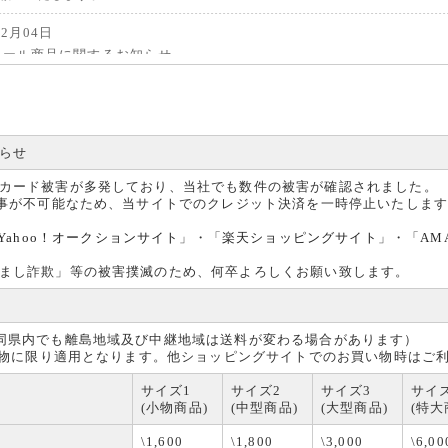
02月04日
レール商品に関するお知らせ
ール商品に関して原材料の入荷トラブルが発生しており、納期が未定となっ
能ですが納期の目処がわかり次第、追ってのご連絡となります。
おかけいたしますがご了承のほどよろしくお願いいたします。
らせ
12月22日
カード被害が多発しており、当社でも数件の被害が確認されました。
始休暇のお知らせ
る事が不可能なため、当サイトでのクレジット決済を一時停止いたしま
12月27日(土)～2026年1月4日(日)は休業日となります。
間中のお問い合わせ、ご注文に関しては1月5日(月)より順次ご連絡いたしま
Yahoo！オークションサイト
」・「
楽天ショッピングサイト
」・「
AM
お掛け致しますがよろしくお願いいたします。
まし詐欺」等の被害撲滅のため、何卒よろしくお願い致します。
07月22日
業日のお知らせ
年8月9日(土)～年8月17日(日)は休業日となります。休業日期間中のお問い合わ
同県内でも離島地域及び中継地域は送料が変わる場合があります）
ては8月18日(月)より順次ご連絡いたします。
買い物に限り適用となります。他ショッピングサイトでのお買い物時はご
お掛け致しますがよろしくお願いいたします。
サイズ1
サイズ2
サイズ3
サイ
03月14日
(小物商品)
(中型商品)
(大型商品)
(特大
サイトメンテナンス完了のお知らせ
くご迷惑をおかけしました。
\1,600
\1,800
\3,000
\6,00