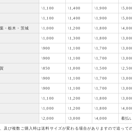
ップサイトのメンテナンスが完了いたしました。
今後ともご愛顧のほどよろしくお願いいたします。
\1,100
\1,400
\1,900
\5,00
11月29日
\1,100
\1,400
\1,900
\5,00
ONA コンソールトレー スズキ スペーシア・スペーシアカスタム
葉・栃木・茨城
\1,000
\1,200
\1,800
\4,00
/MK54S用 新発売
ら手の届く範囲にちょっとした小物などを置けるコンソールトレーが新発売
\1,000
\1,300
\1,800
\3,00
ダーも2ケ装備しより快適な車内空間に。
\900
\1,100
\1,700
\3,00
12月10日
\900
\1,100
\1,700
\3,00
始営業日のお知らせ
12月27日迄となります。2024年12月28日(土)～2025年1月5日(日)は年
賀
\850
\1,000
\1,500
\2,50
いただきます。
月6日よりの営業となりますので、ご不便をおかけいたしますがよろしくお
\900
\1,100
\1,700
\3,00
\900
\1,100
\1,700
\3,00
11月28日
N-VAN用トランスポートマット新発売
\1,100
\1,200
\1,800
\3,00
自転車のトランポ活用にしっかりとしたラバー素材のトランスポートマット
\1,000
\1,200
\1,800
\4,00
色から選べるオーバーロック処理とすることで機能性にファッション性をプラ
\2,000
\3,000
\4,000
着払
11月07日
NAシートカバー ホンダ N-VAN JJ1/2用発売開始
、及び複数ご購入時は送料サイズが変わる場合がありますので追って