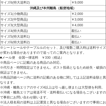
サイズ6(特大送料2)
￥9,000
沖縄及び本州離島（船便地域）
サイズ1(小物商品)
￥2,000
サイズ2(中型商品)
￥3,000
サイズ3(大型商品)
￥4,000
サイズ4(特大商品)
着払い
サイズ5(特大送料1)
着払い
サイズ6(特大送料2)
着払い
※シートレールやテーブルルのセット、及び複数ご購入時は送料サイズ
が変わる場合がありますので追ってのご案内となります。
■メール便 全国一律送料 ￥330（税込）
※商品ページに記載のある商品のみ対応。
※代引き・時間指定はできません。ポスト投函となるため紛失・破損の
保証はできません。
※商品詳細ページ内に送料の記載のある物に関しては上記送料金額と異
なります。
※沖縄・離島エリアのサイズ4以上は引っ越し便または大型便を利用。
※沖縄・離島エリアは発送不可・送料着払いになる場合もございますの
で事前にお問い合わせ願います。
※法人様名宛の送料は上記運賃と異なる場合がございますので事前にお