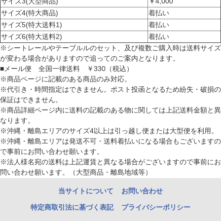
サイズ3(大型商品)
￥4,000
サイズ4(特大商品)
着払い
サイズ5(特大送料1)
着払い
サイズ6(特大送料2)
着払い
※シートレールやテーブルルのセット、及び複数ご購入時は送料サイズ
が変わる場合がありますので追ってのご案内となります。
■メール便 全国一律送料 ￥330（税込）
※商品ページに記載のある商品のみ対応。
※代引き・時間指定はできません。ポスト投函となるため紛失・破損の
保証はできません。
※商品詳細ページ内に送料の記載のある物に関しては上記送料金額と異
なります。
※沖縄・離島エリアのサイズ4以上は引っ越し便または大型便を利用。
※沖縄・離島エリアは発送不可・送料着払いになる場合もございますの
で事前にお問い合わせ願います。
※法人様名宛の送料は上記運賃と異なる場合がございますので事前にお
問い合わせ願います。（大型商品・離島地域等）
当サイトについて
お問い合わせ
特定商取引法に基づく表記
プライバシーポリシー