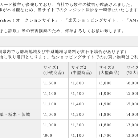
カード被害が多発しており、当社でも数件の被害が確認されました。
る事が不可能なため、当サイトでのクレジット決済を一時停止いたしま
Yahoo！オークションサイト
」・「
楽天ショッピングサイト
」・「
AM
まし詐欺」等の被害撲滅のため、何卒よろしくお願い致します。
同県内でも離島地域及び中継地域は送料が変わる場合があります）
買い物に限り適用となります。他ショッピングサイトでのお買い物時はご
サイズ1
サイズ2
サイズ3
サイ
(小物商品)
(中型商品)
(大型商品)
(特大
\1,600
\1,800
\3,000
\6,00
\1,100
\1,400
\1,900
\5,00
\1,100
\1,400
\1,900
\5,00
葉・栃木・茨城
\1,000
\1,200
\1,800
\4,00
\1,000
\1,300
\1,800
\3,00
\900
\1,100
\1,700
\3,00