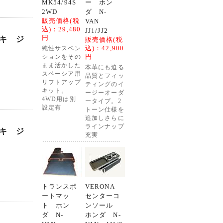
MK54/94S
ー ホン
2WD
ダ N-
販売価格(税
VAN
込)：
29,480
JJ1/JJ2
円
キ ジ
販売価格(税
込)：
42,900
純性サスペン
円
ションをその
まま活かした
本革にも迫る
スペーシア用
品質とフィッ
リフトアップ
ティングのイ
キット。
ージーオーダ
4WD用は別
ータイプ。2
設定有
トーン仕様を
追加しさらに
ラインナップ
キ ジ
充実
トランスポ
VERONA
ートマッ
センターコ
ト ホン
ンソール
ダ N-
ホンダ N-