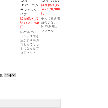
VAN
VAN JJ1/2
販売価格(税
JJ1/2 ゴム
込)：
20,900
ラジアルタ
円
イプ
販売価格(税
手元に置き場
込)：
24,750
所の少ない
円
N-VAN用コ
ンソール
N-VANのト
ランポ性能を
活かす助手席
背面までセッ
トになったフ
ロアマット
数