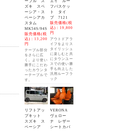
ーブル ス
エイ ルー
ズキ スペ
フバスケッ
ーシア・ス
ト タイ
ペーシアカ
プ 7121
販売価格(税
スタム
込)：
19,800
MK54S/94S
円
販売価格(税
込)：
13,200
アウトドアラ
円
イフをよりス
タイリッシュ
テーブル部分
に楽しむと共
をさらに広
にタウンユー
く。より使い
スでの使い勝
勝手にこだわ
手も向上した
ったカウンタ
汎用ルーフラ
ーテーブルで
ック
す。
リフトアッ
VERONA
プキット
ヴェロー
スズキ ス
ナ レザー
ペーシア
シートカバ