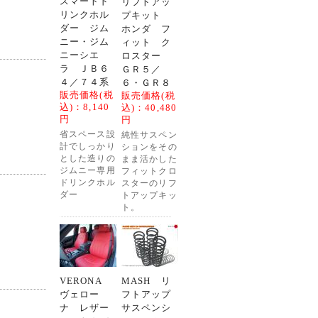
スマートド
リフトアッ
リンクホル
プキット
ダー ジム
ホンダ フ
ニー・ジム
ィット ク
ニーシエ
ロスター
ラ ＪＢ６
ＧＲ５／
４／７４系
６・ＧＲ８
販売価格(税
販売価格(税
込)：
8,140
込)：
40,480
円
円
省スペース設
純性サスペン
計でしっかり
ションをその
とした造りの
まま活かした
ジムニー専用
フィットクロ
ドリンクホル
スターのリフ
ダー
トアップキッ
ト。
VERONA
MASH リ
ヴェロー
フトアップ
ナ レザー
サスペンシ