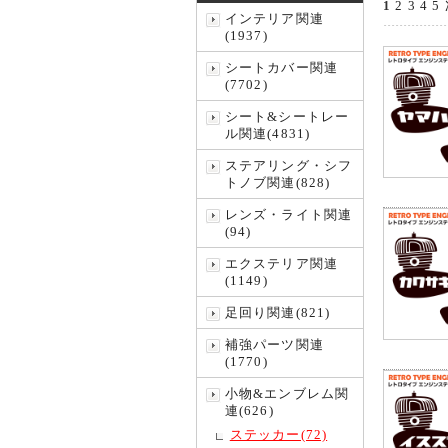
1
2
3
4
5
インテリア関連
(1937)
シートカバー関連
(7702)
シート&シートレー
ル関連(4831)
ステアリング・シフ
トノブ関連(828)
レンズ・ライト関連
(94)
エクステリア関連
(1149)
足回り関連(821)
補強パーツ関連
(1770)
小物&エンブレム関
連(626)
ステッカー(72)