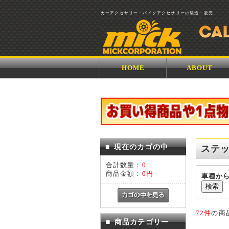
カーアクセサリー・バイクアクセサリーの製造・販売
HOME
ABOUT
■
現在のカゴの中
ステ
合計数量：
0
商品金額：
0円
車種か
72件
の商
■
商品カテゴリー