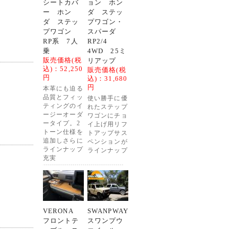
シートカバ
ョン ホン
ー ホン
ダ ステッ
ダ ステッ
プワゴン・
プワゴン
スパーダ
RP系 7人
RP2/4
乗
4WD 25ミ
販売価格(税
リアップ
込)：
52,250
販売価格(税
円
込)：
31,680
円
本革にも迫る
品質とフィッ
使い勝手に優
ティングのイ
れたステップ
ージーオーダ
ワゴンにチョ
ータイプ。2
イ上げ用リフ
トーン仕様を
トアップサス
追加しさらに
ペンションが
ラインナップ
ラインナップ
充実
VERONA
SWANPWAY
フロントテ
スワンプウ