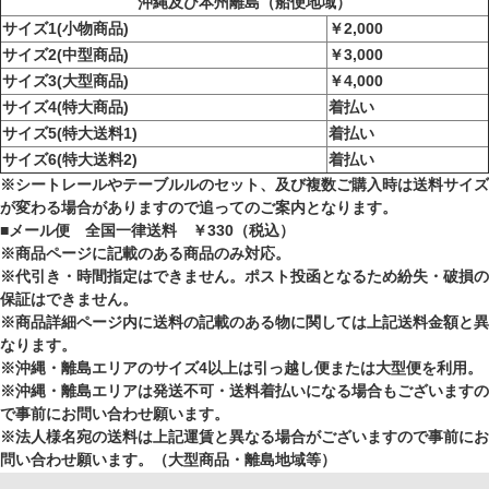
沖縄及び本州離島（船便地域）
サイズ1(小物商品)
￥2,000
サイズ2(中型商品)
￥3,000
サイズ3(大型商品)
￥4,000
サイズ4(特大商品)
着払い
サイズ5(特大送料1)
着払い
サイズ6(特大送料2)
着払い
※シートレールやテーブルルのセット、及び複数ご購入時は送料サイズ
が変わる場合がありますので追ってのご案内となります。
■メール便 全国一律送料 ￥330（税込）
※商品ページに記載のある商品のみ対応。
※代引き・時間指定はできません。ポスト投函となるため紛失・破損の
保証はできません。
※商品詳細ページ内に送料の記載のある物に関しては上記送料金額と異
なります。
※沖縄・離島エリアのサイズ4以上は引っ越し便または大型便を利用。
※沖縄・離島エリアは発送不可・送料着払いになる場合もございますの
で事前にお問い合わせ願います。
※法人様名宛の送料は上記運賃と異なる場合がございますので事前にお
問い合わせ願います。（大型商品・離島地域等）