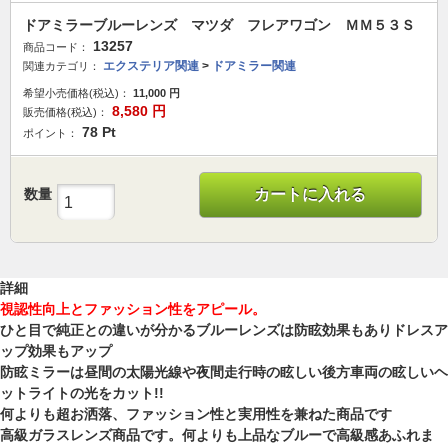
ドアミラーブルーレンズ マツダ フレアワゴン ＭＭ５３Ｓ
13257
商品コード：
エクステリア関連
>
ドアミラー関連
関連カテゴリ：
希望小売価格(税込)：
11,000
円
8,580
円
販売価格(税込)：
78
Pt
ポイント：
数量
カートに入れる
詳細
視認性向上とファッション性をアピール。
ひと目で純正との違いが分かるブルーレンズは防眩効果もありドレスア
ップ効果もアップ
防眩ミラーは昼間の太陽光線や夜間走行時の眩しい後方車両の眩しいヘ
ットライトの光をカット!!
何よりも超お洒落、ファッション性と実用性を兼ねた商品です
高級ガラスレンズ商品です。何よりも上品なブルーで高級感あふれま