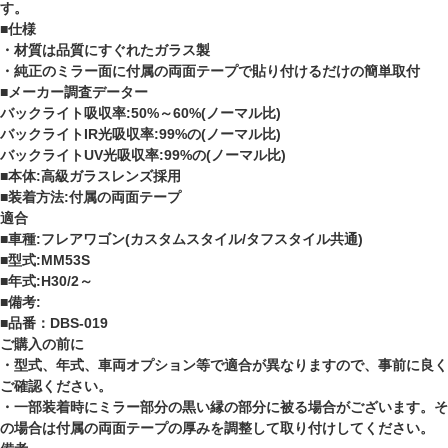
す。
■仕様
・材質は品質にすぐれたガラス製
・純正のミラー面に付属の両面テープで貼り付けるだけの簡単取付
■メーカー調査データー
バックライト吸収率:50%～60%(ノーマル比)
バックライトIR光吸収率:99%の(ノーマル比)
バックライトUV光吸収率:99%の(ノーマル比)
■本体:高級ガラスレンズ採用
■装着方法:付属の両面テープ
適合
■車種:フレアワゴン(カスタムスタイル/タフスタイル共通)
■型式:MM53S
■年式:H30/2～
■備考:
■品番：DBS-019
ご購入の前に
・型式、年式、車両オプション等で適合が異なりますので、事前に良く
ご確認ください。
・一部装着時にミラー部分の黒い縁の部分に被る場合がございます。そ
の場合は付属の両面テープの厚みを調整して取り付けしてください。