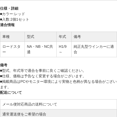
仕様・詳細
■カラー:レッド
■入数:2個1セット
適合情報
車種
型式
年式
備考
ロードスタ
NA・NB・NC共
H1/9
純正丸型ウインカーに適
ー
通
～
合
備考
■型式、年式等で適合を事前に良くご確認ください。
■仕様、価格は予告なく変更する場合がございます。
■掲載商品はPCやモニター環境により実物と色柄が異なる場合がござい
ます。
配送について
メール便対応商品の送料について
通常運送便をご希望の場合