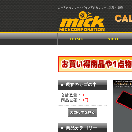
カーアクセサリー・バイクアクセサリーの製造・販売
HOME
ABOUT
■
現在のカゴの中
合計数量：
0
商品金額：
0円
■
商品カテゴリー