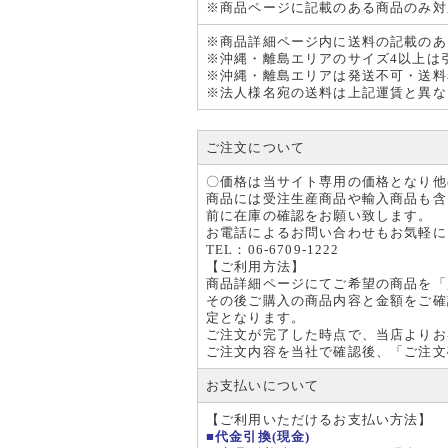
※商品ページに記載のある商品のみ対
※商品詳細ページ内に送料の記載のあ
※沖縄・離島エリアのサイズ4以上は
※沖縄・離島エリアは発送不可・送料
※法人様名宛の送料は上記運賃と異な
ご注文について
〇価格は当サイト専用の価格となり他
商品には受注生産商品や輸入商品も含
前に在庫の確認をお願い致します。
お電話によるお問い合わせもお気軽に
TEL：06-6709-1222
【ご利用方法】
商品詳細ページにてご希望の商品を「
その後ご購入の商品内容と金額をご確
定となります。
ご注文が完了した時点で、当店よりお
ご注文内容を当社で確認後、「ご注文
お支払いについて
【ご利用いただけるお支払い方法】
■代金引換(現金)