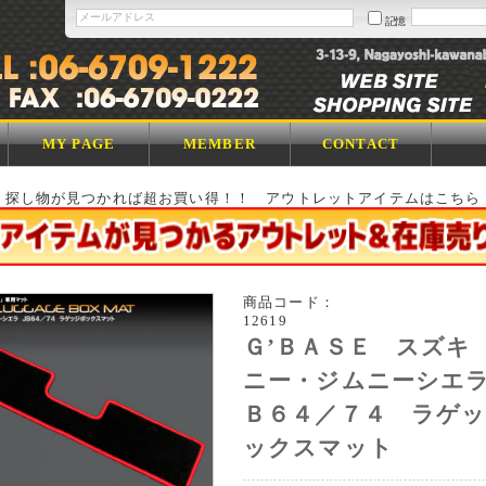
記憶
MY PAGE
MEMBER
CONTACT
探し物が見つかれば超お買い得！！ アウトレットアイテムはこちら
商品コード：
12619
Ｇ’ＢＡＳＥ スズキ
ニー・ジムニーシエ
Ｂ６４／７４ ラゲ
ックスマット