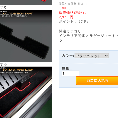
希望小売価格(税込)：
大する
3,300
円
販売価格(税込)：
2,970
円
ポイント：
27
Pt
関連カテゴリ：
インテリア関連
>
ラゲッジマット
ット
カラー:
大する
数量：