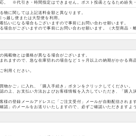
応。 ※代引き・時間指定はできません。ポスト投函となるため紛失
る物に関しては上記送料金額と異なります。
引っ越し便または大型便を利用。
着払いになる場合もございますので事前にお問い合わせ願います。
る場合がございますので事前にお問い合わせ願います。（大型商品・
の掲載物とは価格が異なる場合がございます。
まれますので、急な在庫切れの場合など１ヶ月以上の納期がかかる商
ご利用ください。
買物かご」に入れ、「購入手続き」ボタンをクリックしてください。
認の上、お支払い方法およびお客様情報を入力していただき、「購入
客様の登録メールアドレスに「ご注文受付」メールが自動配信されま
確認」のメールをお送りいたしますので、必ずご確認いただきますよ