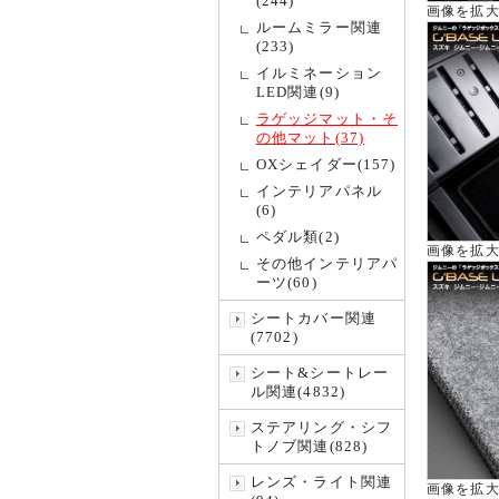
(244)
画像を拡
ルームミラー関連
(233)
イルミネーション
LED関連(9)
ラゲッジマット・そ
の他マット(37)
OXシェイダー(157)
インテリアパネル
(6)
ペダル類(2)
画像を拡
その他インテリアパ
ーツ(60)
シートカバー関連
(7702)
シート&シートレー
ル関連(4832)
ステアリング・シフ
トノブ関連(828)
レンズ・ライト関連
画像を拡