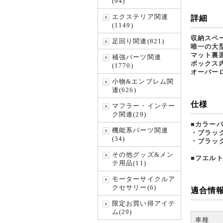
(94)
エクステリア関連
詳細
(1149)
収納スペ
足回り関連(821)
唯一の大
マット裏
補強パーツ関連
ボックス
(1770)
オーバー
小物&エンブレム関
連(626)
仕様
マフラー・インテー
ク関連(29)
■カラー
機能系パーツ関連
・ブラック
(34)
・ブラック
その他グッズ&メン
■フエル
テ用品(11)
モーターサイクルア
クセサリー(6)
適合情
限定お買い得アイテ
ム(29)
車種