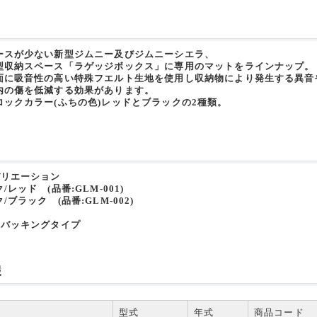
ースが少ない新型ジムニー及びジムニーシエラ、
型収納スペース「ラゲッジボックス」に専用のマットをラインナップ。
面に吸音性の高い特殊フエルト生地を使用し収納物により発生する異音
内の傷を低減する効果があります。
ロックカラー(ふちの色)レッドとブラックの2種類。
バリエーション
/レッド (品番:GLM-001)
/ブラック (品番:GLM-002)
トバッキングタイプ
報
型式
年式
商品コード