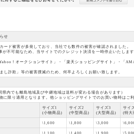
らせ
カード被害が多発しており、当社でも数件の被害が確認されました。
る事が不可能なため、当サイトでのクレジット決済を一時停止いたしま
Yahoo！オークションサイト
」・「
楽天ショッピングサイト
」・「
AM
まし詐欺」等の被害撲滅のため、何卒よろしくお願い致します。
同県内でも離島地域及び中継地域は送料が変わる場合があります）
買い物に限り適用となります。他ショッピングサイトでのお買い物時はご
サイズ1
サイズ2
サイズ3
サイ
(小物商品)
(中型商品)
(大型商品)
(特大
\1,600
\1,800
\3,000
\6,00
\1,100
\1,400
\1,900
\5,00