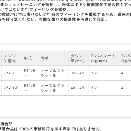
3連ショットピーニングを採用し、粉体エポキシ樹脂塗装で耐久性もア
だけではない走行フィーリングを重視。
の数値だけでは表せない走行時のフィーリングを重視するため、選任の
行を繰り返し行ない、可能な限りの快適性を考慮して設計。
エンジ
ダウン
F/バネレート
R/
年式
備考
ン型式
量(mm)
(kg/mm)
(kg/
H11/9
ノーマルスト
1ZZ-FE
35～45
3.2
4
～
ラット用
H11/9
ノーマルスト
2ZZ-GE
40～45
3.2
4
～
ラット用
準適合品
準適合品は100%の車検対応を示す表示ではありません。