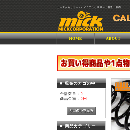
カーアクセサリー・バイクアクセサリーの製造・販売
HOME
ABOUT
■
現在のカゴの中
合計数量：
0
商品金額：
0円
■
商品カテゴリー