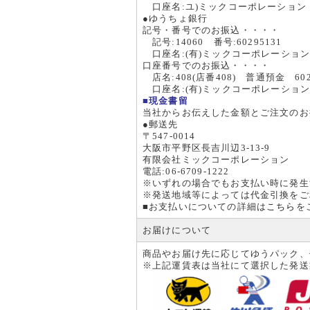
口座名:ユ)ミックコーポレーション
●ゆうちょ銀行
記号・番号でのお振込・・・・
記号:14060 番号:60295131
口座名:(有)ミックコーポレーショ
口座番号でのお振込・・・・
店名:408(店番408) 普通預金 602
口座名:(有)ミックコーポレーショ
■現金書留
当社からお伝えした金額とご注文のお
●郵送先
〒547-0014
大阪市平野区長吉川辺3-13-9
有限会社ミックコーポレーション
電話:06-6709-1222
※いずれの場合でもお支払い時に発生
※発送地域等によっては代金引換をご
■お支払いについての詳細は
こちら
を
お届けについて
商品やお届け先に応じてゆうパック、
※上記運賃表は当社にて選択した発送