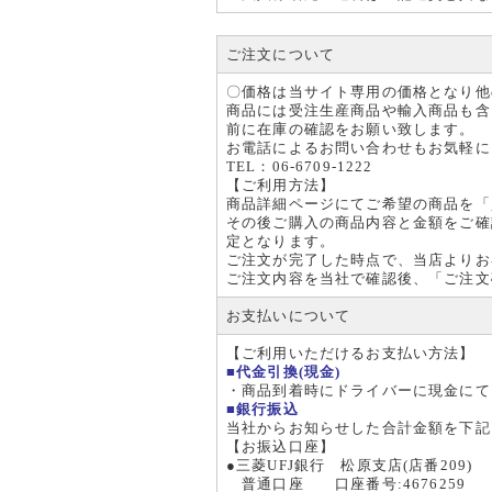
ご注文について
〇価格は当サイト専用の価格となり他
商品には受注生産商品や輸入商品も含
前に在庫の確認をお願い致します。
お電話によるお問い合わせもお気軽に
TEL：06-6709-1222
【ご利用方法】
商品詳細ページにてご希望の商品を「
その後ご購入の商品内容と金額をご確
定となります。
ご注文が完了した時点で、当店よりお
ご注文内容を当社で確認後、「ご注文
お支払いについて
【ご利用いただけるお支払い方法】
■代金引換(現金)
・商品到着時にドライバーに現金にて
■銀行振込
当社からお知らせした合計金額を下記
【お振込口座】
●三菱UFJ銀行 松原支店(店番209)
普通口座 口座番号:4676259