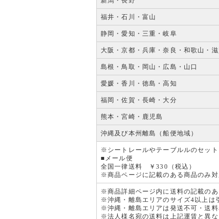
新潟・長野
福井・石川・富山
静岡・愛知・三重・岐阜
大阪・京都・兵庫・奈良・和歌山・滋
島根・鳥取・岡山・広島・山口
愛媛・香川・徳島・高知
福岡・佐賀・長崎・大分
熊本・宮崎・鹿児島
沖縄及び本州離島（船便地域）
※シートレールやテーブルルのセット
■メール便
全国一律送料 ￥330（税込）
※商品ページに記載のある商品のみ対
※商品詳細ページ内に送料の記載のあ
※沖縄・離島エリアのサイズ4以上は
※沖縄・離島エリアは発送不可・送料
※法人様名宛の送料は上記運賃と異な