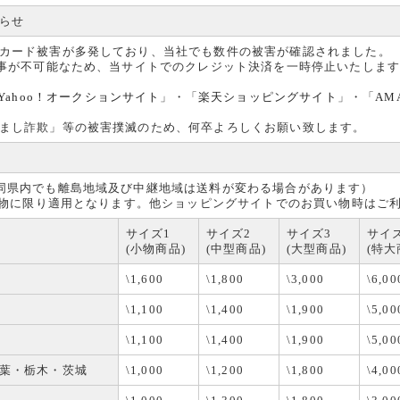
らせ
カード被害が多発しており、当社でも数件の被害が確認されました。
る事が不可能なため、当サイトでのクレジット決済を一時停止いたしま
Yahoo！オークションサイト
」・「
楽天ショッピングサイト
」・「
AM
まし詐欺」等の被害撲滅のため、何卒よろしくお願い致します。
同県内でも離島地域及び中継地域は送料が変わる場合があります）
買い物に限り適用となります。他ショッピングサイトでのお買い物時はご
サイズ1
サイズ2
サイズ3
サイ
(小物商品)
(中型商品)
(大型商品)
(特大
\1,600
\1,800
\3,000
\6,00
\1,100
\1,400
\1,900
\5,00
\1,100
\1,400
\1,900
\5,00
葉・栃木・茨城
\1,000
\1,200
\1,800
\4,00