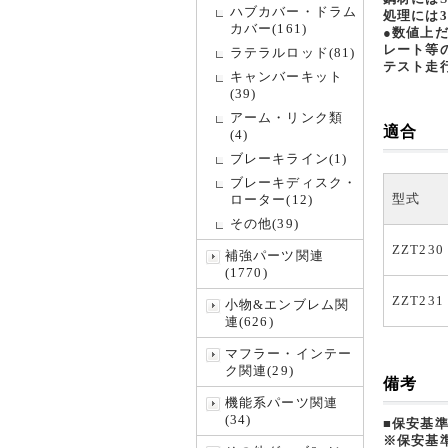
ハブカバー・ドラム
処理には
カバー(161)
●数値上
レート等
ラテラルロッド(81)
テスト走
キャンバーキット
(39)
アーム・リンク類
適合
(4)
ブレーキライン(1)
ブレーキディスク・
型式
ローター(12)
その他(39)
ZZT230
補強パーツ関連
(1770)
ZZT231
小物&エンブレム関
連(626)
マフラー・インテー
ク関連(29)
備考
機能系パーツ関連
(34)
■保安基
※保安基