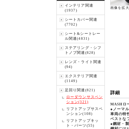
インテリア関連
画像を拡
(1937)
シートカバー関連
(7702)
シート&シートレー
ル関連(4831)
ステアリング・シフ
トノブ関連(828)
レンズ・ライト関連
(94)
エクステリア関連
(1149)
足回り関連(821)
詳細
ローダウンサスペン
ション(321)
MASH
リフトアップサスペ
●ノーマ
ンション(108)
車両の特
ベストな
リフトアップキッ
●鋼材・
ト・パーツ(55)
鋼材にはS