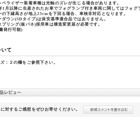
レベライザー装着車種は光軸のズレが生じる場合があります。
8年1月以降に生産されたお車でフォグランプ付き車両に関してはフォグ
ーの下縁高さが地上25cmを下回る場合、車検非対応となります。
ーダウン(SDタイプ)は保安基準適合品ではありません。
スプリング(板バネ)採用車は構造変更届が必要です。
書発行可能)
ついて
イズ：２の欄をご参照下さい。
品に対するご感想をぜひお寄せください。