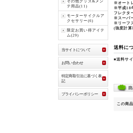
その他グッズ&メン
※オート
テ用品(11)
※平成1
フレクタ
モーターサイクルア
※スーパ
クセサリー(6)
※リーフ
(強度計算
限定お買い得アイテ
ム(29)
送料に
当サイトについて
■送料サ
お問い合わせ
特定商取引法に基づく表
記
プライバシーポリシー
この商