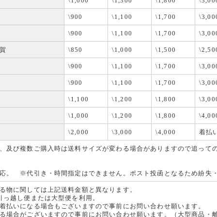
\1,000
\1,300
\1,800
\3,00
\900
\1,100
\1,700
\3,00
\900
\1,100
\1,700
\3,00
賀
\850
\1,000
\1,500
\2,50
\900
\1,100
\1,700
\3,00
\900
\1,100
\1,700
\3,00
\1,100
\1,200
\1,800
\3,00
\1,000
\1,200
\1,800
\4,00
\2,000
\3,000
\4,000
着払
、及び複数ご購入時は送料サイズが変わる場合がありますので追って
応。 ※代引き・時間指定はできません。ポスト投函となるため紛失
る物に関しては上記送料金額と異なります。
引っ越し便または大型便を利用。
着払いになる場合もございますので事前にお問い合わせ願います。
る場合がございますので事前にお問い合わせ願います。（大型商品・