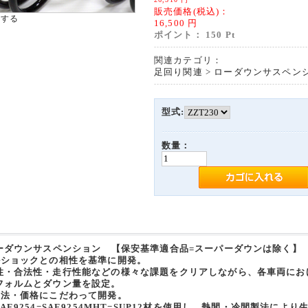
販売価格(税込)：
大する
16,500
円
ポイント：
150
Pt
関連カテゴリ：
足回り関連
>
ローダウンサスペン
型式:
数量：
ローダウンサスペンション 【保安基準適合品=スーパーダウンは除く】
ルショックとの相性を基準に開発。
性・合法性・走行性能などの様々な課題をクリアしながら、各車両にお
フォルムとダウン量を設定。
製法・価格にこだわって開発。
AE9254=SAE9254MHT=SUP12材を使用し、熱間・冷間製法により