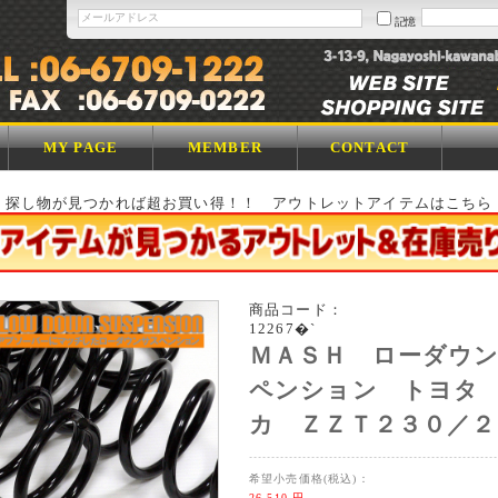
記憶
MY PAGE
MEMBER
CONTACT
探し物が見つかれば超お買い得！！ アウトレットアイテムはこちら
商品コード：
12267�`
ＭＡＳＨ ローダウ
ペンション トヨタ
カ ＺＺＴ２３０／２
希望小売価格(税込)：
26,510
円