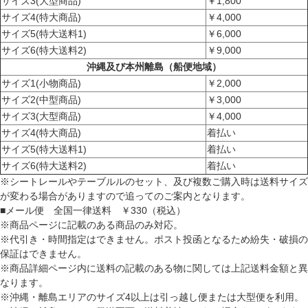
サイズ3(大型商品)
￥1,800
サイズ4(特大商品)
￥4,000
サイズ5(特大送料1)
￥6,000
サイズ6(特大送料2)
￥9,000
沖縄及び本州離島（船便地域）
サイズ1(小物商品)
￥2,000
サイズ2(中型商品)
￥3,000
サイズ3(大型商品)
￥4,000
サイズ4(特大商品)
着払い
サイズ5(特大送料1)
着払い
サイズ6(特大送料2)
着払い
※シートレールやテーブルルのセット、及び複数ご購入時は送料サイズ
が変わる場合がありますので追ってのご案内となります。
■メール便 全国一律送料 ￥330（税込）
※商品ページに記載のある商品のみ対応。
※代引き・時間指定はできません。ポスト投函となるため紛失・破損の
保証はできません。
※商品詳細ページ内に送料の記載のある物に関しては上記送料金額と異
なります。
※沖縄・離島エリアのサイズ4以上は引っ越し便または大型便を利用。