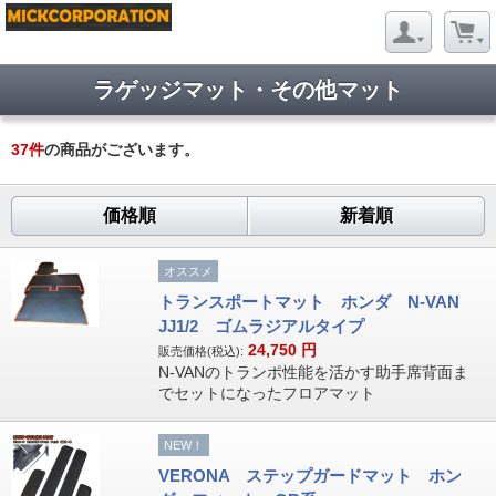
ラゲッジマット・その他マット
37
件
の商品がございます。
価格順
新着順
オススメ
トランスポートマット ホンダ N-VAN
JJ1/2 ゴムラジアルタイプ
24,750
円
販売価格(税込):
N-VANのトランポ性能を活かす助手席背面ま
でセットになったフロアマット
NEW！
VERONA ステップガードマット ホン