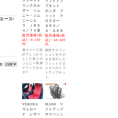
スマートド
リフトアッ
リンクホル
プキット
ダー ジム
ホンダ フ
ニー・ジム
ィット ク
エース/
ニーシエ
ロスター
ラ ＪＢ６
ＧＲ５／
４／７４系
６・ＧＲ８
販売価格(税
販売価格(税
込)：
8,140
込)：
40,480
円
円
省スペース設
純性サスペン
計でしっかり
ションをその
とした造りの
まま活かした
ジムニー専用
フィットクロ
数
ドリンクホル
スターのリフ
ダー
トアップキッ
ト。
VERONA
MASH リ
ヴェロー
フトアップ
ナ レザー
サスペンシ