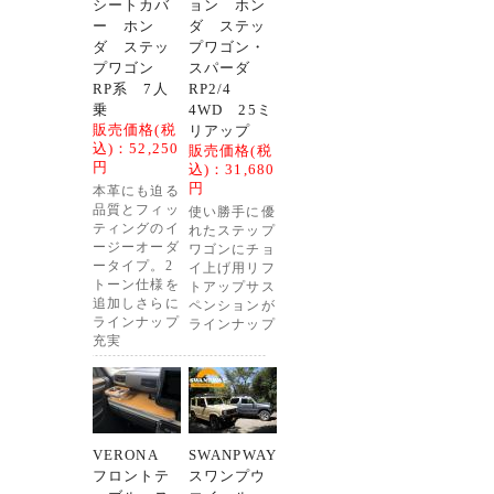
シートカバ
ョン ホン
ー ホン
ダ ステッ
ダ ステッ
プワゴン・
プワゴン
スパーダ
RP系 7人
RP2/4
乗
4WD 25ミ
販売価格(税
リアップ
込)：
52,250
販売価格(税
円
込)：
31,680
円
本革にも迫る
品質とフィッ
使い勝手に優
ティングのイ
れたステップ
ージーオーダ
ワゴンにチョ
ータイプ。2
イ上げ用リフ
トーン仕様を
トアップサス
追加しさらに
ペンションが
ラインナップ
ラインナップ
充実
VERONA
SWANPWAY
フロントテ
スワンプウ