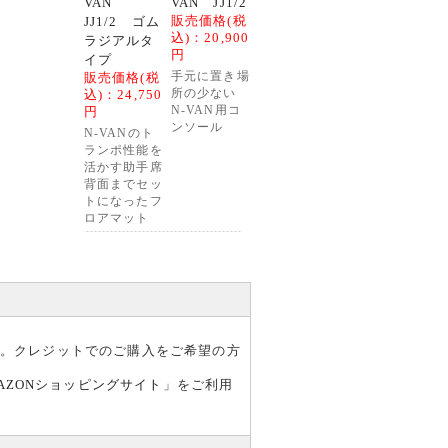
VAN
VAN JJ1/2
販売価格(税
JJ1/2 ゴム
込)：
20,900
ラジアルタ
円
イプ
販売価格(税
手元に置き場
込)：
24,750
所の少ない
円
N-VAN用コ
ンソール
N-VANのト
ランポ性能を
活かす助手席
背面までセッ
トになったフ
ロアマット
す。クレジットでのご購入をご希望の方
AZONショッピングサイト
」をご利用