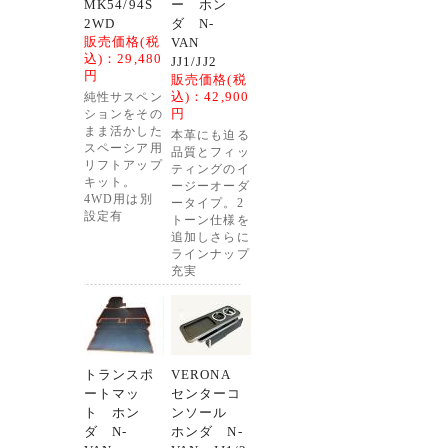
MK54/94S
ー ホン
2WD
ダ N-
販売価格(税
VAN
込)：
29,480
JJ1/JJ2
円
販売価格(税
込)：
42,900
純性サスペン
円
ションをその
まま活かした
本革にも迫る
スペーシア用
品質とフィッ
リフトアップ
ティングのイ
キット。
ージーオーダ
4WD用は別
ータイプ。2
設定有
トーン仕様を
追加しさらに
ラインナップ
充実
トランスポ
VERONA
ートマッ
センターコ
ト ホン
ンソール
ダ N-
ホンダ N-