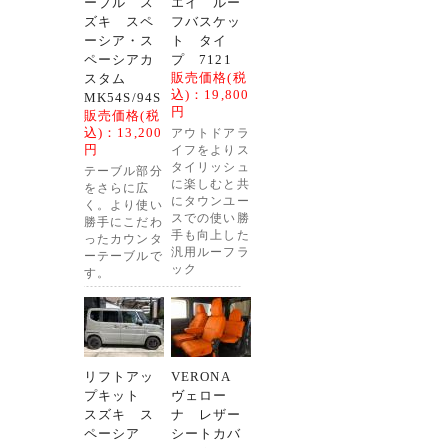
ーブル ス
エイ ルー
ズキ スペ
フバスケッ
ーシア・ス
ト タイ
ペーシアカ
プ 7121
販売価格(税
スタム
込)：
19,800
MK54S/94S
円
販売価格(税
込)：
13,200
アウトドアラ
円
イフをよりス
タイリッシュ
テーブル部分
に楽しむと共
をさらに広
にタウンユー
く。より使い
スでの使い勝
勝手にこだわ
手も向上した
ったカウンタ
汎用ルーフラ
ーテーブルで
ック
す。
リフトアッ
VERONA
プキット
ヴェロー
スズキ ス
ナ レザー
ペーシア
シートカバ