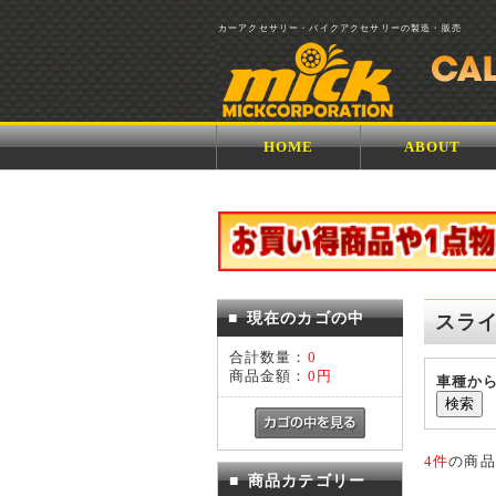
カーアクセサリー・バイクアクセサリーの製造・販売
HOME
ABOUT
■
現在のカゴの中
スラ
合計数量：
0
商品金額：
0円
車種か
4件
の商品
■
商品カテゴリー