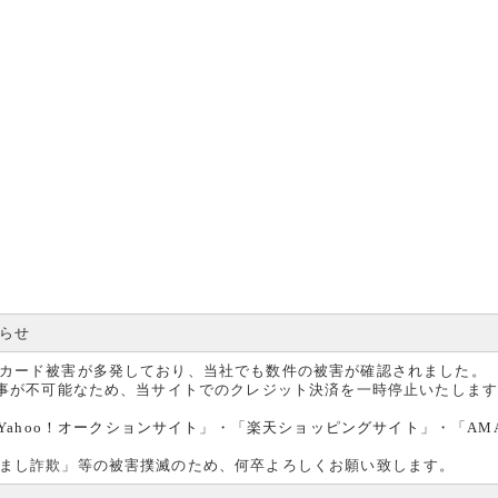
らせ
カード被害が多発しており、当社でも数件の被害が確認されました。
る事が不可能なため、当サイトでのクレジット決済を一時停止いたしま
Yahoo！オークションサイト
」・「
楽天ショッピングサイト
」・「
AM
まし詐欺」等の被害撲滅のため、何卒よろしくお願い致します。