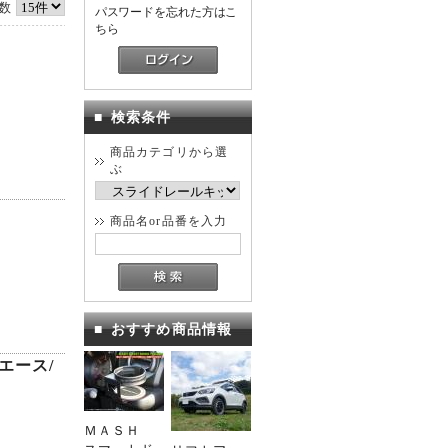
数
パスワードを忘れた方はこ
ちら
ド
■
検索条件
商品カテゴリから選
ぶ
ド
商品名or品番を入力
■
おすすめ商品情報
エース/
ＭＡＳＨ