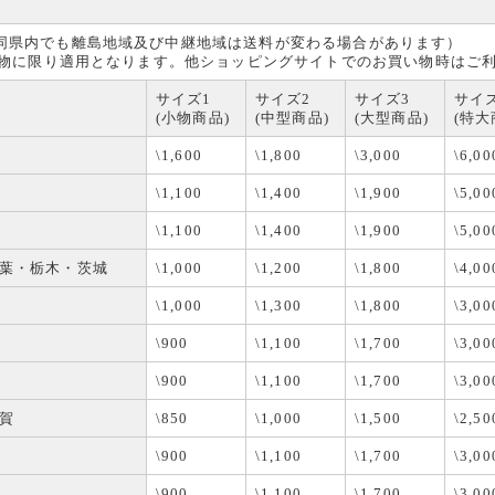
同県内でも離島地域及び中継地域は送料が変わる場合があります）
買い物に限り適用となります。他ショッピングサイトでのお買い物時はご
サイズ1
サイズ2
サイズ3
サイ
(小物商品)
(中型商品)
(大型商品)
(特大
\1,600
\1,800
\3,000
\6,00
\1,100
\1,400
\1,900
\5,00
\1,100
\1,400
\1,900
\5,00
葉・栃木・茨城
\1,000
\1,200
\1,800
\4,00
\1,000
\1,300
\1,800
\3,00
\900
\1,100
\1,700
\3,00
\900
\1,100
\1,700
\3,00
賀
\850
\1,000
\1,500
\2,50
\900
\1,100
\1,700
\3,00
\900
\1,100
\1,700
\3,00