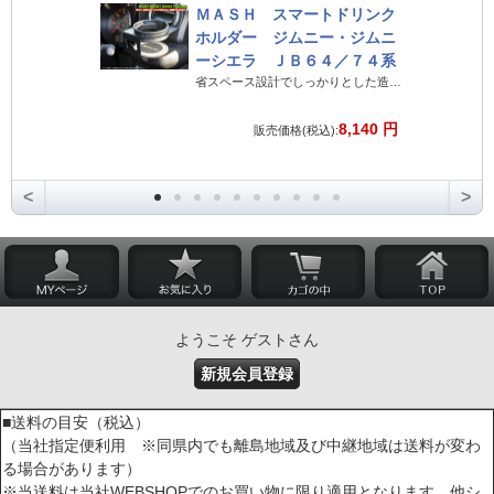
ＭＡＳＨ スマートドリンク
ホルダー ジムニー・ジムニ
ーシエラ ＪＢ６４／７４系
省スペース設計でしっかりとした造りのジムニー専用ドリンクホルダー
8,140 円
販売価格(税込):
<
>
ようこそ ゲストさん
新規会員登録
■送料の目安（税込）
（当社指定便利用 ※同県内でも離島地域及び中継地域は送料が変わ
る場合があります）
※当送料は当社WEBSHOPでのお買い物に限り適用となります。他シ